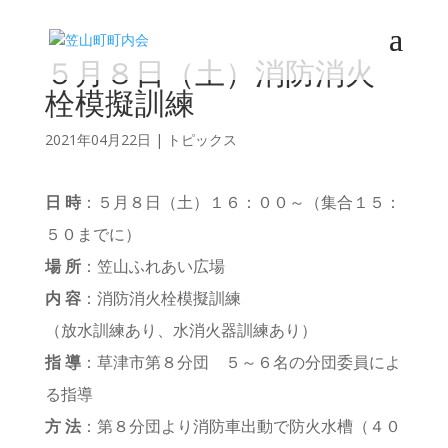
５月８日（土）消防消火
栓模擬訓練
2021年04月22日
|
トピックス
日 時
：５月８日（土）１６：００～（集合１５：
５０までに）
場 所
：笠山ふれあい広場
内 容
：消防消火栓模擬訓練
（放水訓練あり、水消火器訓練あり）
指 導
：草津市第８分団 ５～６名の分団委員によ
る指導
方 法
：第８分団より消防車出動で防火水槽（４０